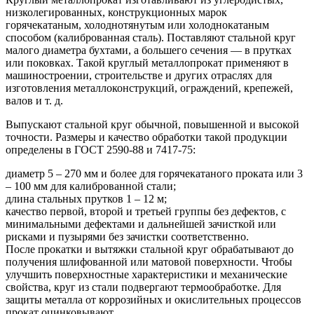
низколегированных, конструкционных марок
горячекатаным, холоднотянутым или холоднокатаным
способом (калиброванная сталь). Поставляют стальной круг
малого диаметра бухтами, а большего сечения — в прутках
или поковках. Такой круглый металлопрокат применяют в
машиностроении, строительстве и других отраслях для
изготовления металлоконструкций, ограждений, крепежей,
валов и т. д.
Выпускают стальной круг обычной, повышенной и высокой
точности. Размеры и качество обработки такой продукции
определены в ГОСТ 2590-88 и 7417-75:
диаметр 5 – 270 мм и более для горячекатаного проката или 3
– 100 мм для калиброванной стали;
длина стальных прутков 1 – 12 м;
качество первой, второй и третьей группы без дефектов, с
минимальными дефектами и дальнейшей зачисткой или
рисками и пузырями без зачистки соответственно.
После прокатки и вытяжки стальной круг обрабатывают до
получения шлифованной или матовой поверхности. Чтобы
улучшить поверхностные характеристики и механические
свойства, круг из стали подвергают термообработке. Для
защиты металла от коррозийных и окислительных процессов
прокат оцинковывают.