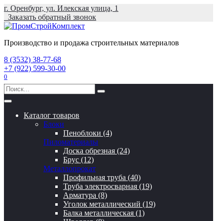
Перейти
г. Оренбург, ул. Илекская улица, 1
к
Заказать обратный звонок
содержанию
Производство и продажа строительных материалов
8 (3532) 38-77-68
+7 (922) 599-30-00
0
Search
for:
Каталог товаров
Блоки
Пеноблоки (4)
Пиломатериалы
Доска обрезная (24)
Брус (12)
Металлопрокат
Профильная труба (40)
Труба электросварная (19)
Арматура (8)
Уголок металлический (19)
Балка металлическая (1)