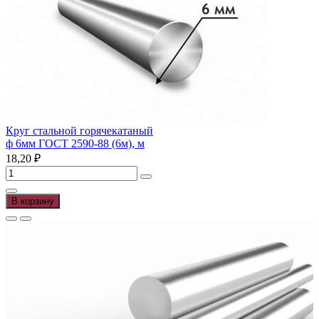
06,
м
Круг стальной горячекатаный
ф 6мм ГОСТ 2590-88 (6м), м
18,20
₽
Количество
товара
Круг
В корзину
стальной
горячекатаный
ф
6мм
ГОСТ
2590-
88
(6м),
м