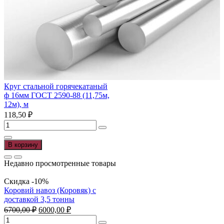
Круг стальной горячекатаный
ф 16мм ГОСТ 2590-88 (11,75м,
12м), м
118,50
₽
Количество
товара
Круг
В корзину
стальной
горячекатаный
Недавно просмотренные товары
ф
16мм
Скидка -10%
ГОСТ
Коровий навоз (Коровяк) с
2590-
доставкой 3,5 тонны
88
Первоначальная
Текущая
6700,00
₽
6000,00
₽
(11,75м,
цена
цена:
Количество
12м),