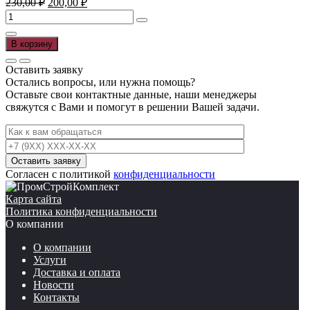
230,00
₽
200,00
₽
цена
цена:
Количество
составляла
200,00 ₽.
товара
230,00 ₽.
Песок
В корзину
50
кг.
Оставить заявку
Остались вопросы, или нужна помощь?
Оставьте свои контактные данные, наши менеджеры
свяжутся с Вами и помогут в решении Вашей задачи.
Согласен с политикой
конфиденциальности
Карта сайта
Политика конфиденциальности
О компании
О компании
Услуги
Доставка и оплата
Новости
Контакты