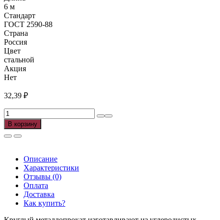
6 м
Стандарт
ГОСТ 2590-88
Страна
Россия
Цвет
стальной
Акция
Нет
32,39
₽
Количество
товара
В корзину
Круг
стальной
горячекатаный
ф
Описание
8мм
Характеристики
ГОСТ
Отзывы (0)
2590-
Оплата
88
Доставка
(6м),
Как купить?
м
Круглый металлопрокат изготавливают из углеродистых,