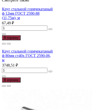
Смотрите также
Круг стальной горячекатаный
ф 12мм ГОСТ 2590-88
(11,75м), м
67,49
₽
Количество
товара
Круг
В корзину
стальной
горячекатаный
ф
Круг стальной горячекатаный
12мм
ф 80мм ст40х ГОСТ 2590-06,
ГОСТ
м
2590-
3748,51
₽
88
Количество
(11,75м),
товара
м
Круг
В корзину
стальной
горячекатаный
ф
80мм
ст40х
ГОСТ
2590-