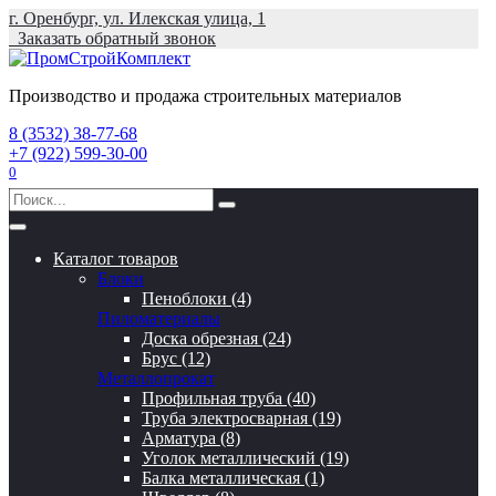
Перейти
г. Оренбург, ул. Илекская улица, 1
к
Заказать обратный звонок
содержанию
Производство и продажа строительных материалов
8 (3532) 38-77-68
+7 (922) 599-30-00
0
Search
for:
Каталог товаров
Блоки
Пеноблоки (4)
Пиломатериалы
Доска обрезная (24)
Брус (12)
Металлопрокат
Профильная труба (40)
Труба электросварная (19)
Арматура (8)
Уголок металлический (19)
Балка металлическая (1)