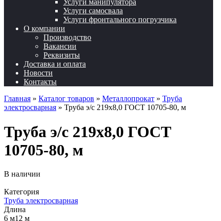
Услуги манипулятора
Услуги самосвала
Услуги фронтального погрузчика
О компании
Производство
Вакансии
Реквизиты
Доставка и оплата
Новости
Контакты
Главная
»
Каталог товаров
»
Металлопрокат
»
Труба
электросварная
»
Труба э/с 219х8,0 ГОСТ 10705-80, м
Труба э/с 219х8,0 ГОСТ
10705-80, м
В наличии
Категория
Труба электросварная
Длина
6 м12 м